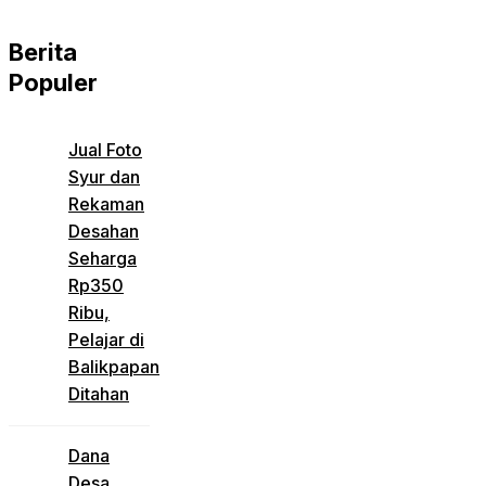
Berita
Populer
Jual Foto
Syur dan
Rekaman
Desahan
Seharga
Rp350
Ribu,
Pelajar di
Balikpapan
Ditahan
Dana
Desa