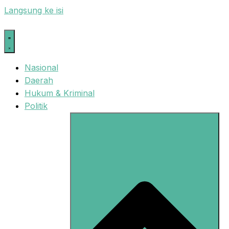
Langsung ke isi
Nasional
Daerah
Hukum & Kriminal
Politik