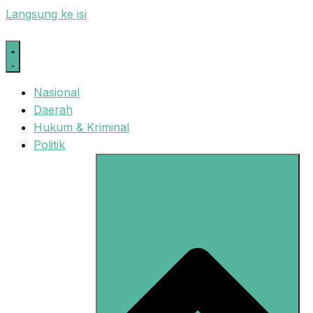
Langsung ke isi
Nasional
Daerah
Hukum & Kriminal
Politik