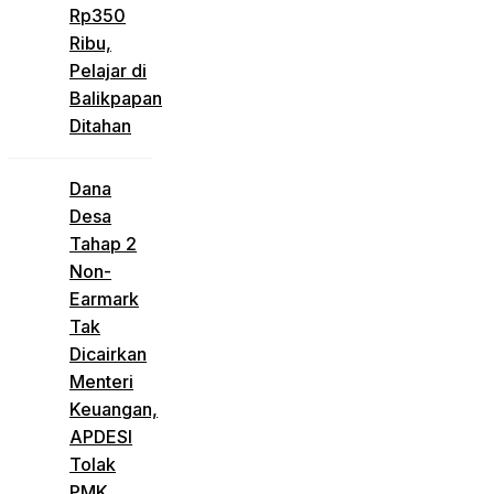
Rp350
Ribu,
Pelajar di
Balikpapan
Ditahan
Dana
Desa
Tahap 2
Non-
Earmark
Tak
Dicairkan
Menteri
Keuangan,
APDESI
Tolak
PMK