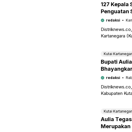
127 Kepala 
Penguatan 
redaksi
Kam
Distriknews.c
Kartanegara (Ku
fungsional di l
langsung oleh
Kutai Kartanega
Bupati Aulia
Bhayangkara
Rasa Aman 
redaksi
Rab
Distriknews.co
Kabupaten Kuta
semangat keber
hadir memberi
Kutai Kartanega
Aulia Tegas
Merupakan 