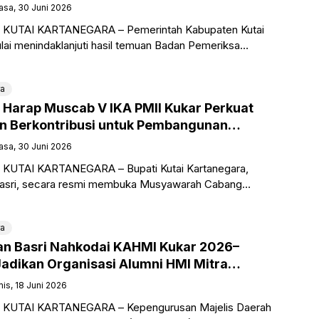
Inspektorat
asa, 30 Juni 2026
o, KUTAI KARTANEGARA – Pemerintah Kabupaten Kutai
lai menindaklanjuti hasil temuan Badan Pemeriksa
 terkait pengelolaan keuangan di lingkungan Dinas
n Kebudayaan
ra
a Harap Muscab V IKA PMII Kukar Perkuat
an Berkontribusi untuk Pembangunan
asa, 30 Juni 2026
, KUTAI KARTANEGARA – Bupati Kutai Kartanegara,
Basri, secara resmi membuka Musyawarah Cabang
tan Alumni Pergerakan Mahasiswa Islam Indonesia (IKA
ra
an Basri Nahkodai KAHMI Kukar 2026–
Jadikan Organisasi Alumni HMI Mitra
Pembangunan Daerah
is, 18 Juni 2026
o, KUTAI KARTANEGARA – Kepengurusan Majelis Daerah