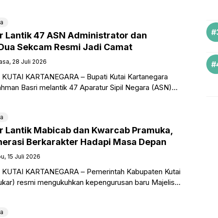
onik
ra
r Lantik 47 ASN Administrator dan
Dua Sekcam Resmi Jadi Camat
asa, 28 Juli 2026
, KUTAI KARTANEGARA – Bupati Kutai Kartanegara
ahman Basri melantik 47 Aparatur Sipil Negara (ASN)
abatan administrator dan pengawas di lingkungan
ra
r Lantik Mabicab dan Kwarcab Pramuka,
nerasi Berkarakter Hadapi Masa Depan
u, 15 Juli 2026
o, KUTAI KARTANEGARA – Pemerintah Kabupaten Kutai
ukar) resmi mengukuhkan kepengurusan baru Majelis
bang (Mabicab) dan Kwartir Cabang (Kwarcab)
ka Kabupaten Kutai
ra