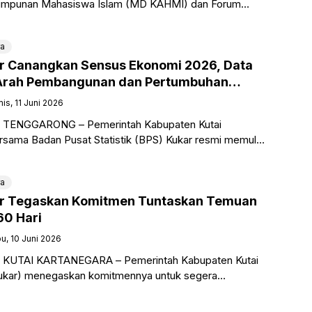
Himpunan Mahasiswa Islam (MD KAHMI) dan Forum
i (FORHATI) Kabupaten Kutai Kartanegara periode
mi
ra
ar Canangkan Sensus Ekonomi 2026, Data
 Arah Pembangunan dan Pertumbuhan
is, 11 Juni 2026
o, TENGGARONG – Pemerintah Kabupaten Kutai
rsama Badan Pusat Statistik (BPS) Kukar resmi memulai
nsus Ekonomi 2026 melalui pencanangan yang
i Pendopo
ra
ar Tegaskan Komitmen Tuntaskan Temuan
60 Hari
u, 10 Juni 2026
o, KUTAI KARTANEGARA – Pemerintah Kabupaten Kutai
Kukar) menegaskan komitmennya untuk segera
i seluruh rekomendasi hasil pemeriksaan Badan
ngan (BPK) RI atas Sistem