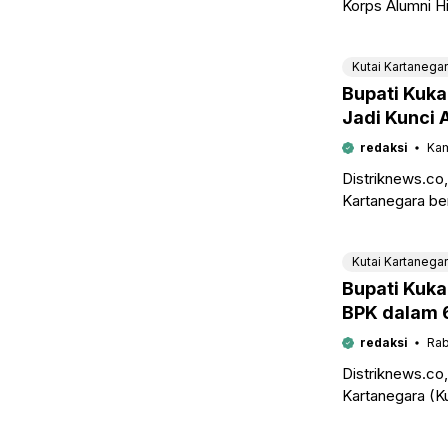
Korps Alumni 
Alumni HMI-Wat
2026–2031 res
Kutai Kartanega
Bupati Kuk
Jadi Kunci
Daerah
redaksi
Kam
Distriknews.c
Kartanegara be
pelaksanaan Se
berlangsung d
Kutai Kartanega
Bupati Kuk
BPK dalam 
redaksi
Rab
Distriknews.c
Kartanegara (
menindaklanjut
Pemeriksa Keua