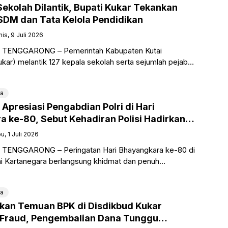
Sekolah Dilantik, Bupati Kukar Tekankan
SDM dan Tata Kelola Pendidikan
is, 9 Juli 2026
o, TENGGARONG – Pemerintah Kabupaten Kutai
kar) melantik 127 kepala sekolah serta sejumlah pejabat
ingkungan Pemkab Kukar. Pelantikan tersebut dipimpin
ra
 Apresiasi Pengabdian Polri di Hari
 ke-80, Sebut Kehadiran Polisi Hadirkan
bagi Masyarakat
u, 1 Juli 2026
, TENGGARONG – Peringatan Hari Bhayangkara ke-80 di
i Kartanegara berlangsung khidmat dan penuh
samaan. Pemerintah Kabupaten Kutai Kartanegara turut
kan dukungan
ra
kan Temuan BPK di Disdikbud Kukar
Fraud, Pengembalian Dana Tunggu