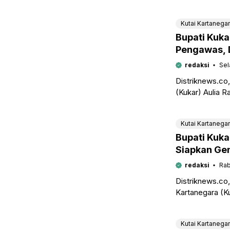
Dinamis) sebagai sistem presensi elektr
Kutai Kartanega
Bupati Kuka
Pengawas, 
redaksi
Sel
Distriknews.co
(Kukar) Aulia R
untuk mengisi j
Kutai Kartanega
Bupati Kuka
Siapkan Ge
redaksi
Rab
Distriknews.c
Kartanegara (K
Pembimbing Ca
Gerakan Pramu
Kutai Kartanega