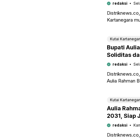
Mekanisme 
redaksi
Sel
Distriknews.c
Kartanegara mu
Keuangan (BPK)
Pendidikan da
Kutai Kartanega
Bupati Auli
Soliditas d
Daerah
redaksi
Sel
Distriknews.co
Aulia Rahman 
(Muscab) V Ika
PMII)
Kutai Kartanega
Aulia Rahm
2031, Siap 
Strategis 
redaksi
Kam
Distriknews.c