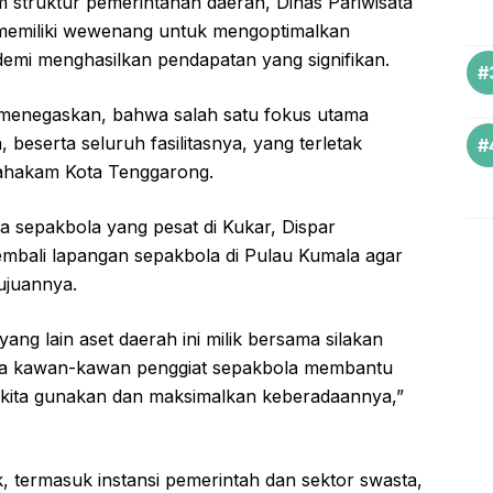
m struktur pemerintahan daerah, Dinas Pariwisata
) memiliki wewenang untuk mengoptimalkan
demi menghasilkan pendapatan yang signifikan.
o menegaskan, bahwa salah satu fokus utama
eserta seluruh fasilitasnya, yang terletak
Mahakam Kota Tenggarong.
sepakbola yang pesat di Kukar, Dispar
kembali lapangan sepakbola di Pulau Kumala agar
ujuannya.
ang lain aset daerah ini milik bersama silakan
 ada kawan-kawan penggiat sepakbola membantu
kita gunakan dan maksimalkan keberadaannya,”
 termasuk instansi pemerintah dan sektor swasta,