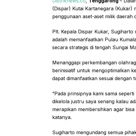
Distriknews.co
,
Tenggarong
– Dala
(Dispar) Kutai Kartanegara (Kukar
penggunaan aset-aset milik daerah 
Plt. Kepala Dispar Kukar, Sugihart
adalah memanfaatkan Pulau Kumala, b
secara strategis di tengah Sungai 
Menanggapi perkembangan olahraga 
berinisiatif untuk mengoptimalkan 
dapat dimanfaatkan sesuai dengan t
“Pada prinsipnya kami sama seperti y
dikelola justru saya senang kalau
merapikan membersihkan agar bisa 
katanya.
Sugiharto mengundang semua pihak,