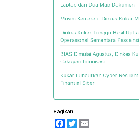
Laptop dan Dua Map Dokumen
Musim Kemarau, Dinkes Kukar Mi
Dinkes Kukar Tunggu Hasil Uji L
Operasional Sementara Pascain
BIAS Dimulai Agustus, Dinkes K
Cakupan Imunisasi
Kukar Luncurkan Cyber Resilient
Finansial Siber
Bagikan:
F
T
E
a
w
m