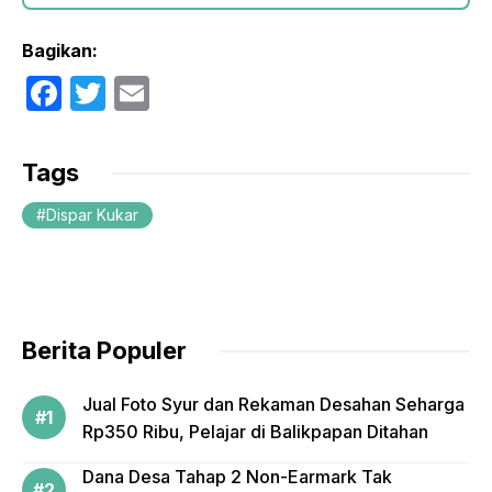
Bagikan:
F
T
E
a
w
m
c
itt
ail
Tags
e
er
Dispar Kukar
b
o
o
k
Berita Populer
Jual Foto Syur dan Rekaman Desahan Seharga
Rp350 Ribu, Pelajar di Balikpapan Ditahan
Dana Desa Tahap 2 Non-Earmark Tak