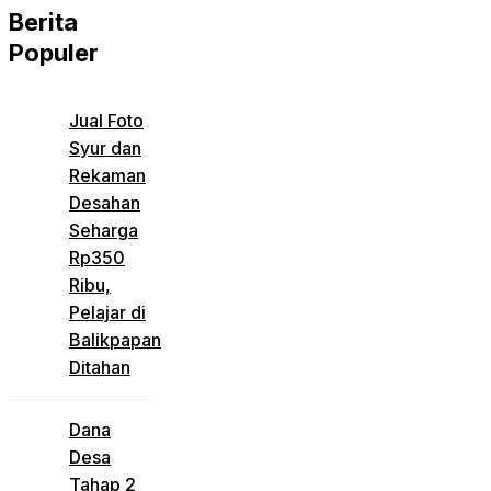
Berita
Populer
Jual Foto
Syur dan
Rekaman
Desahan
Seharga
Rp350
Ribu,
Pelajar di
Balikpapan
Ditahan
Dana
Desa
Tahap 2