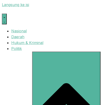
Langsung ke isi
Nasional
Daerah
Hukum & Kriminal
Politik