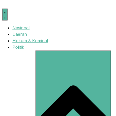
Langsung
ke
isi
Nasional
Daerah
Hukum & Kriminal
Politik