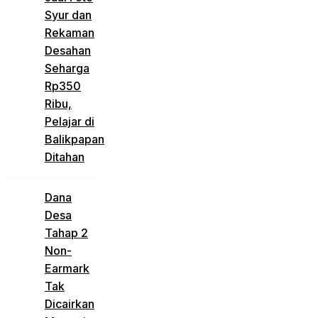
Syur dan
Rekaman
Desahan
Seharga
Rp350
Ribu,
Pelajar di
Balikpapan
Ditahan
Dana
Desa
Tahap 2
Non-
Earmark
Tak
Dicairkan