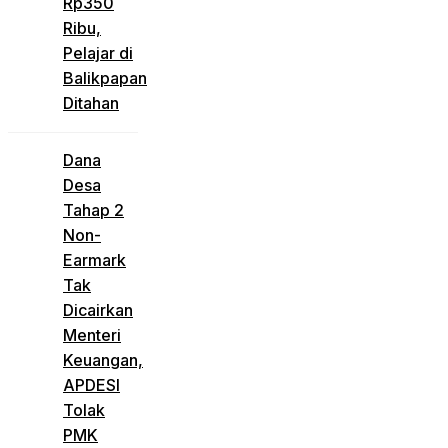
Rp350
Ribu,
Pelajar di
Balikpapan
Ditahan
Dana
Desa
Tahap 2
Non-
Earmark
Tak
Dicairkan
Menteri
Keuangan,
APDESI
Tolak
PMK