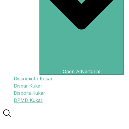
Open Advertorial
Diskominfo Kukar
Dispar Kukar
Dispora Kukar
DPMD Kukar