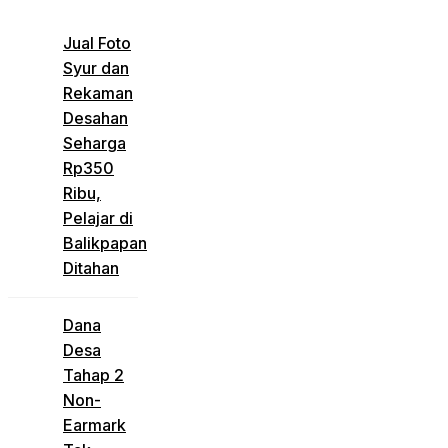
Jual Foto
Syur dan
Rekaman
Desahan
Seharga
Rp350
Ribu,
Pelajar di
Balikpapan
Ditahan
Dana
Desa
Tahap 2
Non-
Earmark