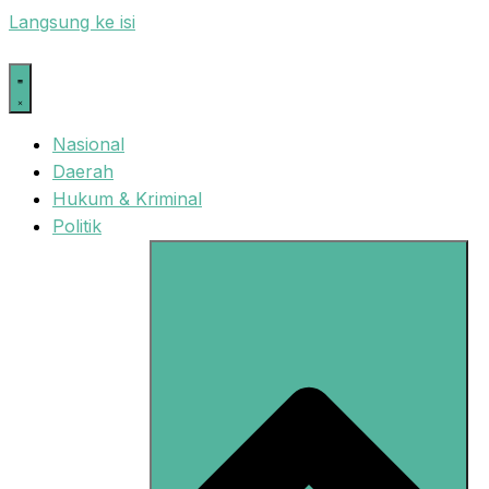
Langsung ke isi
Nasional
Daerah
Hukum & Kriminal
Politik