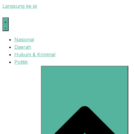
Langsung ke isi
Nasional
Daerah
Hukum & Kriminal
Politik