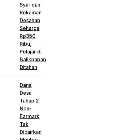
Syur dan
Rekaman
Desahan
Seharga
Rp350
Ribu,
Pelajar di
Balikpapan
Ditahan
Dana
Desa
Tahap 2
Non-
Earmark
Tak
Dicairkan
Menteri