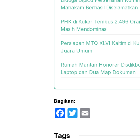
Mahakam Berhasil Diselamatkan 
PHK di Kukar Tembus 2.496 Oran
Masih Mendominasi
Persiapan MTQ XLVI Kaltim di Ku
Juara Umum
Rumah Mantan Honorer Disdikbud
Laptop dan Dua Map Dokumen
Bagikan:
F
T
E
a
w
m
c
itt
ail
Tags