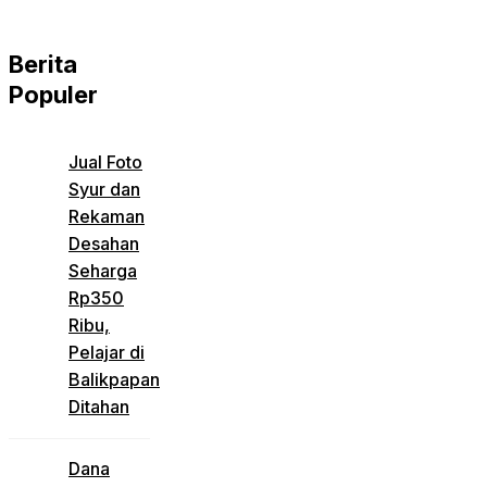
Berita
Populer
Jual Foto
Syur dan
Rekaman
Desahan
Seharga
Rp350
Ribu,
Pelajar di
Balikpapan
Ditahan
Dana