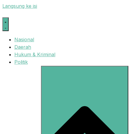
Langsung ke isi
Nasional
Daerah
Hukum & Kriminal
Politik