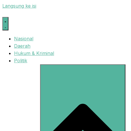
Langsung ke isi
Nasional
Daerah
Hukum & Kriminal
Politik