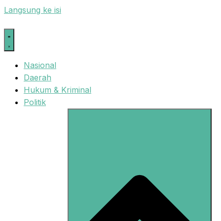
Langsung ke isi
Nasional
Daerah
Hukum & Kriminal
Politik