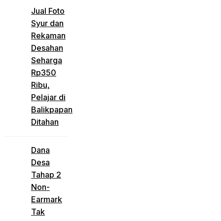
Jual Foto
Syur dan
Rekaman
Desahan
Seharga
Rp350
Ribu,
Pelajar di
Balikpapan
Ditahan
Dana
Desa
Tahap 2
Non-
Earmark
Tak