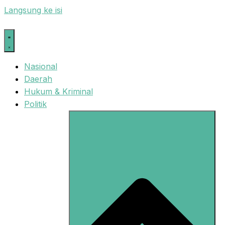
Langsung ke isi
Nasional
Daerah
Hukum & Kriminal
Politik