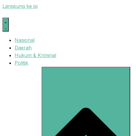
Langsung ke isi
Nasional
Daerah
Hukum & Kriminal
Politik