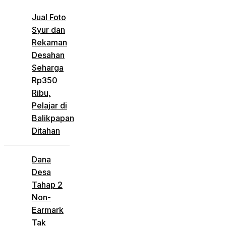
Jual Foto
Syur dan
Rekaman
Desahan
Seharga
Rp350
Ribu,
Pelajar di
Balikpapan
Ditahan
Dana
Desa
Tahap 2
Non-
Earmark
Tak