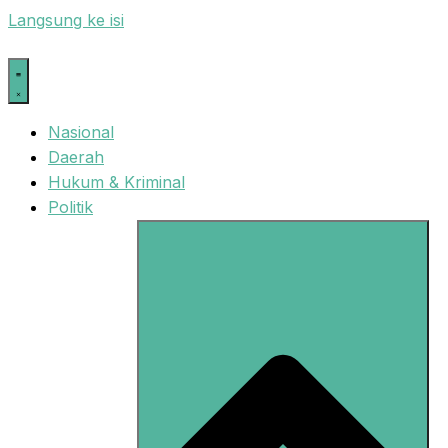
Langsung ke isi
Nasional
Daerah
Hukum & Kriminal
Politik