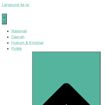
Langsung ke isi
Nasional
Daerah
Hukum & Kriminal
Politik