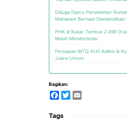
Diduga Dipicu Perselisihan Rum
Mahakam Berhasil Diselamatkan 
PHK di Kukar Tembus 2.496 Oran
Masih Mendominasi
Persiapan MTQ XLVI Kaltim di Ku
Juara Umum
Bagikan:
F
T
E
a
w
m
c
itt
ail
Tags
e
er