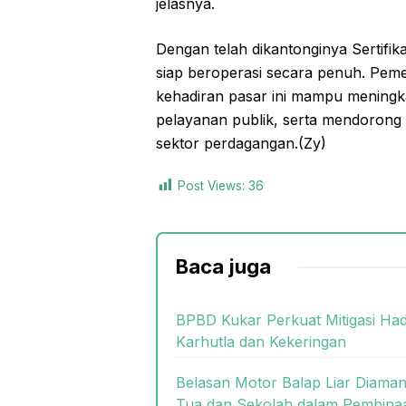
jelasnya.
Dengan telah dikantonginya Sertifik
siap beroperasi secara penuh. Pem
kehadiran pasar ini mampu mening
pelayanan publik, serta mendorong
sektor perdagangan.(Zy)
Post Views:
36
Baca juga
BPBD Kukar Perkuat Mitigasi Ha
Karhutla dan Kekeringan
Belasan Motor Balap Liar Diaman
Tua dan Sekolah dalam Pembina