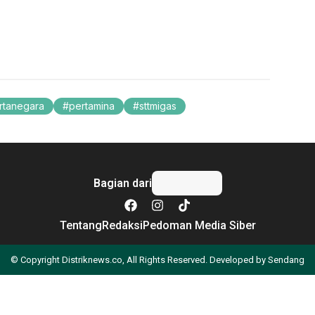
artanegara
pertamina
sttmigas
Bagian dari
Tentang
Redaksi
Pedoman Media Siber
© Copyright Distriknews.co, All Rights Reserved. Developed by
Sendang
Apa yang Anda cari?