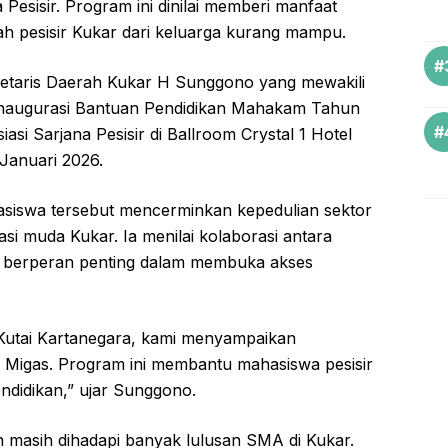
esisir. Program ini dinilai memberi manfaat
ah pesisir Kukar dari keluarga kurang mampu.
retaris Daerah Kukar H Sunggono yang mewakili
a Inaugurasi Bantuan Pendidikan Mahakam Tahun
si Sarjana Pesisir di Ballroom Crystal 1 Hotel
Januari 2026.
iswa tersebut mencerminkan kepedulian sektor
si muda Kukar. Ia menilai kolaborasi antara
a berperan penting dalam membuka akses
Kutai Kartanegara, kami menyampaikan
igas. Program ini membantu mahasiswa pesisir
endidikan,” ujar Sunggono.
n masih dihadapi banyak lulusan SMA di Kukar.