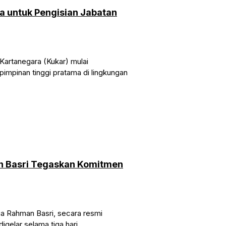
 untuk Pengisian Jabatan
Kartanegara (Kukar) mulai
impinan tinggi pratama di lingkungan
an Basri Tegaskan Komitmen
lia Rahman Basri, secara resmi
elar selama tiga hari,