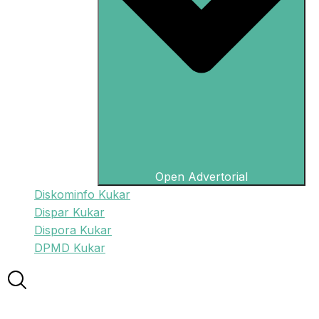
Open Advertorial
Diskominfo Kukar
Dispar Kukar
Dispora Kukar
DPMD Kukar