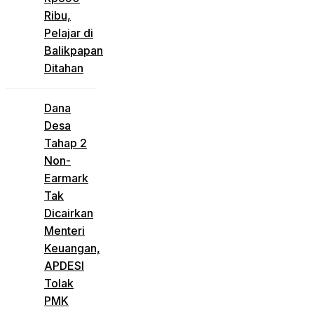
Ribu,
Pelajar di
Balikpapan
Ditahan
Dana
Desa
Tahap 2
Non-
Earmark
Tak
Dicairkan
Menteri
Keuangan,
APDESI
Tolak
PMK