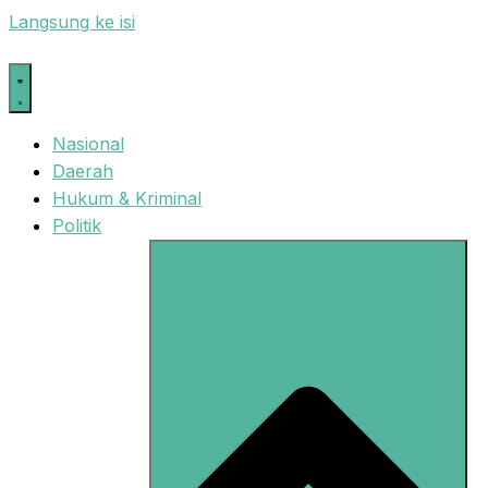
Langsung ke isi
Nasional
Daerah
Hukum & Kriminal
Politik