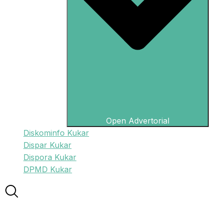
Open Advertorial
Diskominfo Kukar
Dispar Kukar
Dispora Kukar
DPMD Kukar