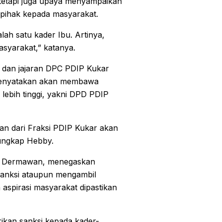
 tetapi juga upaya menyampaikan
erpihak kepada masyarakat.
ah satu kader Ibu. Artinya,
asyarakat,” katanya.
i dan jajaran DPC PDIP Kukar
i menyatakan akan membawa
lebih tinggi, yakni DPD PDIP
n dari Fraksi PDIP Kukar akan
 ungkap Hebby.
at Dermawan, menegaskan
sanksi ataupun mengambil
h aspirasi masyarakat dipastikan
ikan sanksi kepada kader-