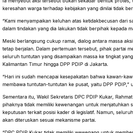
Ia menyebut aksi tersebut bukan sekadar bentuk protes,
keresahan warga terhadap kebijakan yang dinilai tidak b
“Kami menyampaikan keluhan atas ketidakbecusan dari sal
dalam tindakan yang dia lakukan tidak berpihak kepada m
Meski berlangsung cukup ramai, dialog antara massa aks
tetap berjalan. Dalam pertemuan tersebut, pihak parta
seluruh tuntutan yang disampaikan massa ke tingkat yang 
Kalimantan Timur hingga DPP PDIP di Jakarta.
“Hari ini sudah mencapai kesepakatan bahwa kawan-kawa
membawa tuntutan-tuntutan ke pusat, yaitu DPP PDIP,”
Sementara itu, Wakil Sekretaris DPC PDIP Kukar, Rahm
pihaknya tidak memiliki kewenangan untuk menjatuhkan 
keputusan terkait posisi kader di legislatif. Namun, seluru
akan diteruskan sesuai mekanisme partai.
“DPC PDIP Kukar tidak memiliki wewenang untuk member