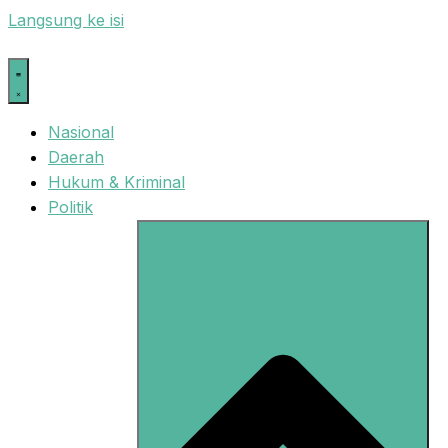
Langsung ke isi
Nasional
Daerah
Hukum & Kriminal
Politik