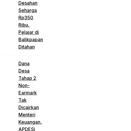
Desahan
Seharga
Rp350
Ribu,
Pelajar di
Balikpapan
Ditahan
Dana
Desa
Tahap 2
Non-
Earmark
Tak
Dicairkan
Menteri
Keuangan,
APDESI