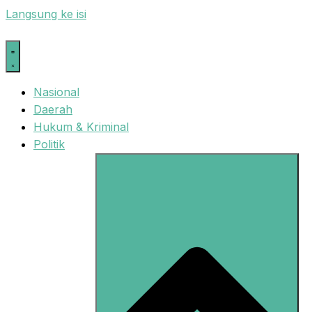
Langsung ke isi
Nasional
Daerah
Hukum & Kriminal
Politik