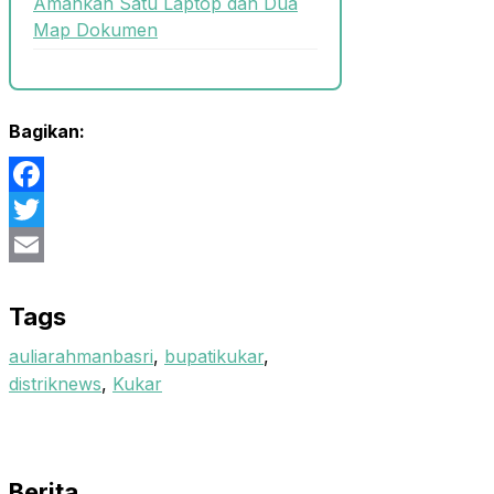
Amankan Satu Laptop dan Dua
Map Dokumen
Bagikan:
Facebook
Twitter
Email
Tags
auliarahmanbasri
,
bupatikukar
,
distriknews
,
Kukar
Berita