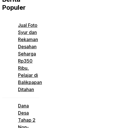
Populer
Jual Foto
Syur dan
Rekaman
Desahan
Seharga
Rp350
Ribu,
Pelajar di
Balikpapan
Ditahan
Dana
Desa
Tahap 2
Non-