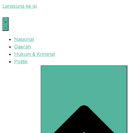
Langsung ke isi
Nasional
Daerah
Hukum & Kriminal
Politik