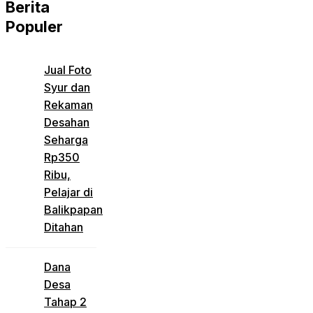
Berita
Populer
Jual Foto
Syur dan
Rekaman
Desahan
Seharga
Rp350
Ribu,
Pelajar di
Balikpapan
Ditahan
Dana
Desa
Tahap 2