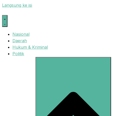
Langsung ke isi
Nasional
Daerah
Hukum & Kriminal
Politik