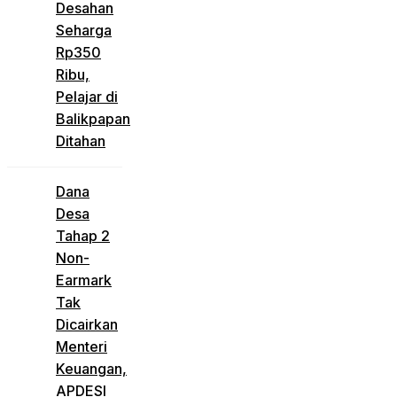
Desahan
Seharga
Rp350
Ribu,
Pelajar di
Balikpapan
Ditahan
Dana
Desa
Tahap 2
Non-
Earmark
Tak
Dicairkan
Menteri
Keuangan,
APDESI