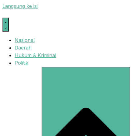
Langsung ke isi
Nasional
Daerah
Hukum & Kriminal
Politik