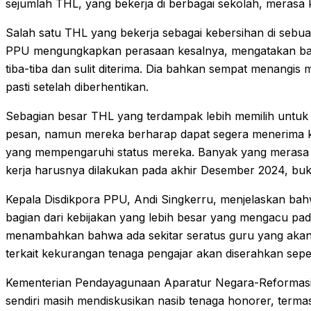
sejumlah THL, yang bekerja di berbagai sekolah, merasa
Salah satu THL yang bekerja sebagai kebersihan di sebu
PPU mengungkapkan perasaan kesalnya, mengatakan ba
tiba-tiba dan sulit diterima. Dia bahkan sempat menangis
pasti setelah diberhentikan.
Sebagian besar THL yang terdampak lebih memilih untuk
pesan, namun mereka berharap dapat segera menerima ka
yang mempengaruhi status mereka. Banyak yang meras
kerja harusnya dilakukan pada akhir Desember 2024, buka
Kepala Disdikpora PPU, Andi Singkerru, menjelaskan bah
bagian dari kebijakan yang lebih besar yang mengacu pad
menambahkan bahwa ada sekitar seratus guru yang akan 
terkait kekurangan tenaga pengajar akan diserahkan sep
Kementerian Pendayagunaan Aparatur Negara-Reformasi
sendiri masih mendiskusikan nasib tenaga honorer, terma