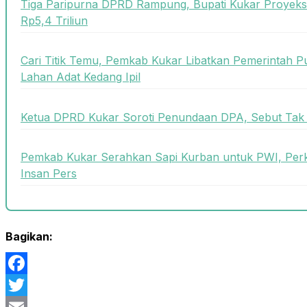
Tiga Paripurna DPRD Rampung, Bupati Kukar Proyek
Rp5,4 Triliun
Cari Titik Temu, Pemkab Kukar Libatkan Pemerintah Pu
Lahan Adat Kedang Ipil
Ketua DPRD Kukar Soroti Penundaan DPA, Sebut Ta
Pemkab Kukar Serahkan Sapi Kurban untuk PWI, Per
Insan Pers
Bagikan:
Facebook
Twitter