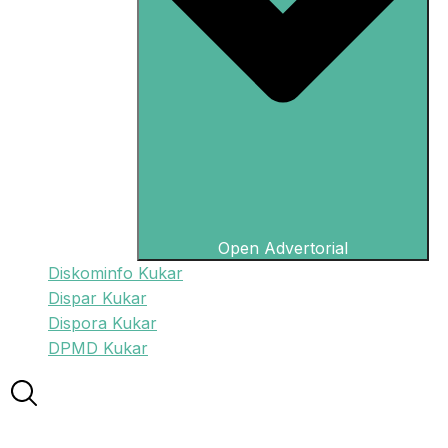
Open Advertorial
Diskominfo Kukar
Dispar Kukar
Dispora Kukar
DPMD Kukar