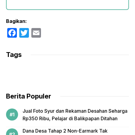
Bagikan:
F
T
E
a
w
m
c
itt
ail
Tags
e
er
b
o
o
Berita Populer
k
Jual Foto Syur dan Rekaman Desahan Seharga
Rp350 Ribu, Pelajar di Balikpapan Ditahan
Dana Desa Tahap 2 Non-Earmark Tak