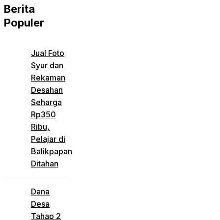
Berita
Populer
Jual Foto
Syur dan
Rekaman
Desahan
Seharga
Rp350
Ribu,
Pelajar di
Balikpapan
Ditahan
Dana
Desa
Tahap 2