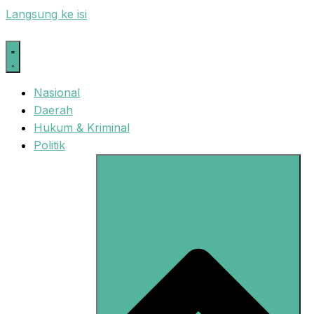
Langsung ke isi
Nasional
Daerah
Hukum & Kriminal
Politik