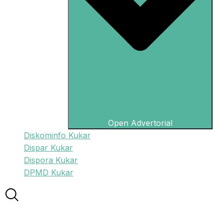
Open Advertorial
Diskominfo Kukar
Dispar Kukar
Dispora Kukar
DPMD Kukar