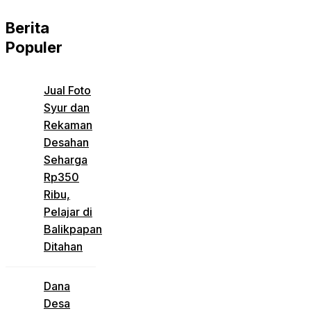
Berita
Populer
Jual Foto
Syur dan
Rekaman
Desahan
Seharga
Rp350
Ribu,
Pelajar di
Balikpapan
Ditahan
Dana
Desa