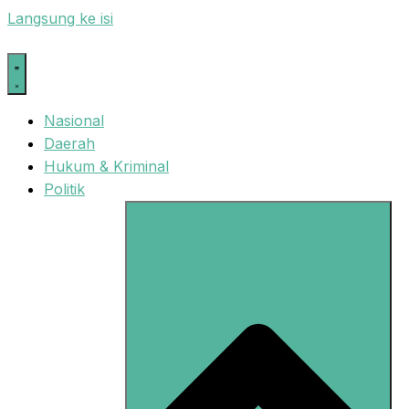
Langsung ke isi
Nasional
Daerah
Hukum & Kriminal
Politik