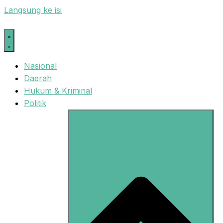
Langsung ke isi
Nasional
Daerah
Hukum & Kriminal
Politik