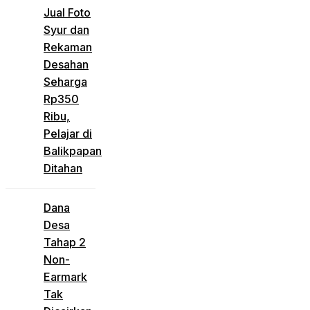
Jual Foto
Syur dan
Rekaman
Desahan
Seharga
Rp350
Ribu,
Pelajar di
Balikpapan
Ditahan
Dana
Desa
Tahap 2
Non-
Earmark
Tak