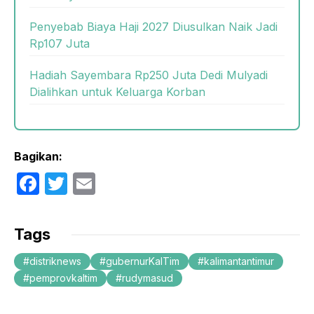
Penyebab Biaya Haji 2027 Diusulkan Naik Jadi
Rp107 Juta
Hadiah Sayembara Rp250 Juta Dedi Mulyadi
Dialihkan untuk Keluarga Korban
Bagikan:
F
T
E
a
w
m
c
itt
ail
Tags
e
er
distriknews
gubernurKalTim
kalimantantimur
b
pemprovkaltim
rudymasud
o