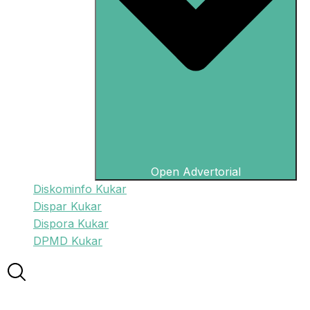
Open Advertorial
Diskominfo Kukar
Dispar Kukar
Dispora Kukar
DPMD Kukar