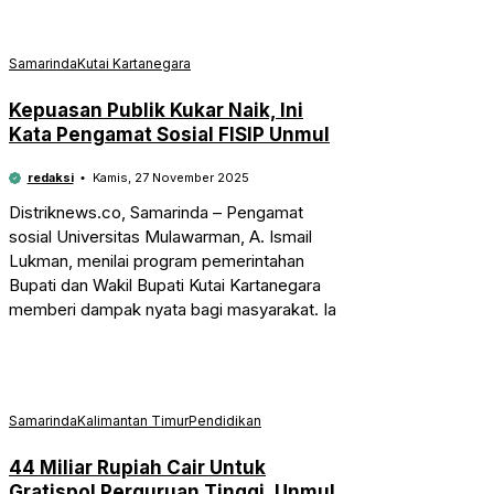
Samarinda
Kutai Kartanegara
Kepuasan Publik Kukar Naik, Ini
Kata Pengamat Sosial FISIP Unmul
redaksi
Kamis, 27 November 2025
Distriknews.co, Samarinda – Pengamat
sosial Universitas Mulawarman, A. Ismail
Lukman, menilai program pemerintahan
Bupati dan Wakil Bupati Kutai Kartanegara
memberi dampak nyata bagi masyarakat. Ia
Samarinda
Kalimantan Timur
Pendidikan
44 Miliar Rupiah Cair Untuk
Gratispol Perguruan Tinggi, Unmul