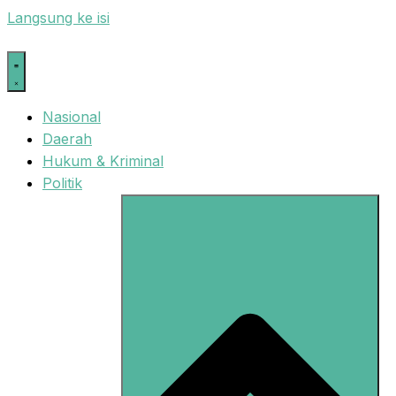
Langsung ke isi
Nasional
Daerah
Hukum & Kriminal
Politik