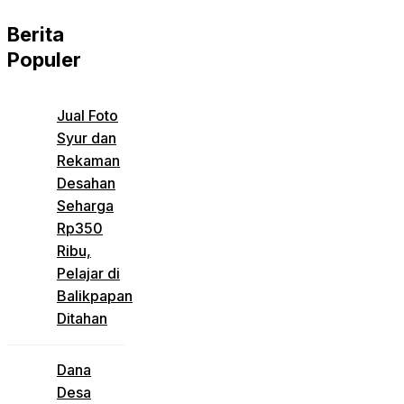
Berita
Populer
Jual Foto
Syur dan
Rekaman
Desahan
Seharga
Rp350
Ribu,
Pelajar di
Balikpapan
Ditahan
Dana
Desa