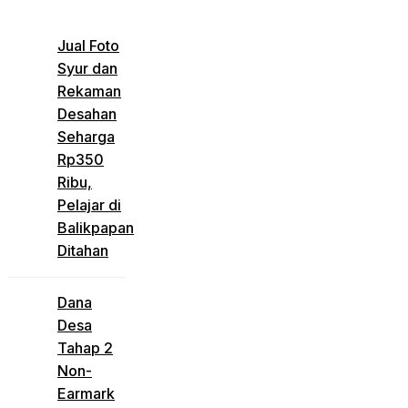
Jual Foto
Syur dan
Rekaman
Desahan
Seharga
Rp350
Ribu,
Pelajar di
Balikpapan
Ditahan
Dana
Desa
Tahap 2
Non-
Earmark