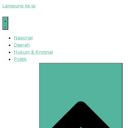
Langsung ke isi
Nasional
Daerah
Hukum & Kriminal
Politik