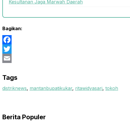
Kesultanan Jaga Marwah Daerah
Bagikan:
Facebook
Twitter
Email
Tags
distriknews
,
mantanbupatikukar
,
ritawidyasari
,
tokoh
Berita Populer