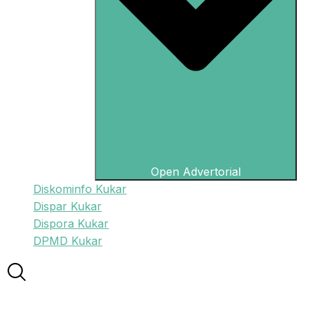
Open Advertorial
Diskominfo Kukar
Dispar Kukar
Dispora Kukar
DPMD Kukar