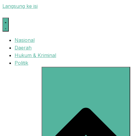
Langsung ke isi
Nasional
Daerah
Hukum & Kriminal
Politik