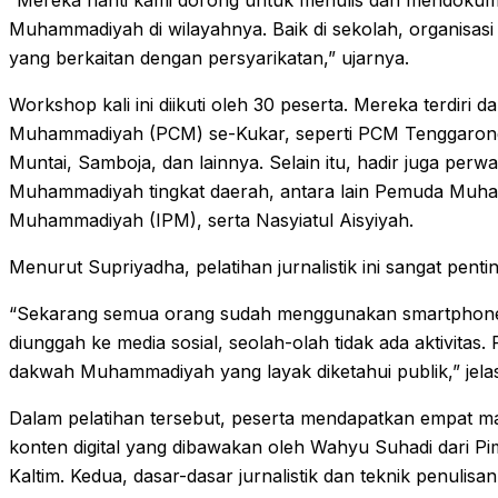
“Mereka nanti kami dorong untuk menulis dan mendokum
Muhammadiyah di wilayahnya. Baik di sekolah, organisas
yang berkaitan dengan persyarikatan,” ujarnya.
Workshop kali ini diikuti oleh 30 peserta. Mereka terdiri 
Muhammadiyah (PCM) se-Kukar, seperti PCM Tenggaron
Muntai, Samboja, dan lainnya. Selain itu, hadir juga perw
Muhammadiyah tingkat daerah, antara lain Pemuda Muha
Muhammadiyah (IPM), serta Nasyiatul Aisyiyah.
Menurut Supriyadha, pelatihan jurnalistik ini sangat penting 
“Sekarang semua orang sudah menggunakan smartphone. K
diunggah ke media sosial, seolah-olah tidak ada aktivitas
dakwah Muhammadiyah yang layak diketahui publik,” jela
Dalam pelatihan tersebut, peserta mendapatkan empat mat
konten digital yang dibawakan oleh Wahyu Suhadi dari 
Kaltim. Kedua, dasar-dasar jurnalistik dan teknik penulisa