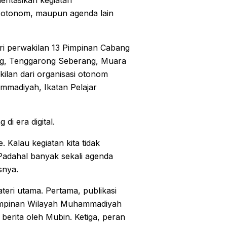
entasikan kegiatan
i otonom, maupun agenda lain
dari perwakilan 13 Pimpinan Cabang
g, Tenggarong Seberang, Muara
akilan dari organisasi otonom
mmadiyah, Ikatan Pelajar
di era digital.
alau kegiatan kita tidak
. Padahal banyak sekali agenda
snya.
eri utama. Pertama, publikasi
Pimpinan Wilayah Muhammadiyah
n berita oleh Mubin. Ketiga, peran