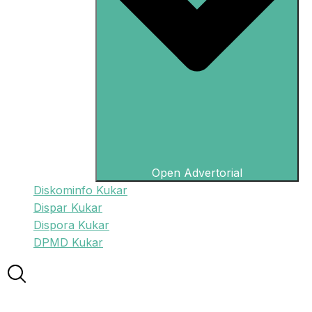
Open Advertorial
Diskominfo Kukar
Dispar Kukar
Dispora Kukar
DPMD Kukar