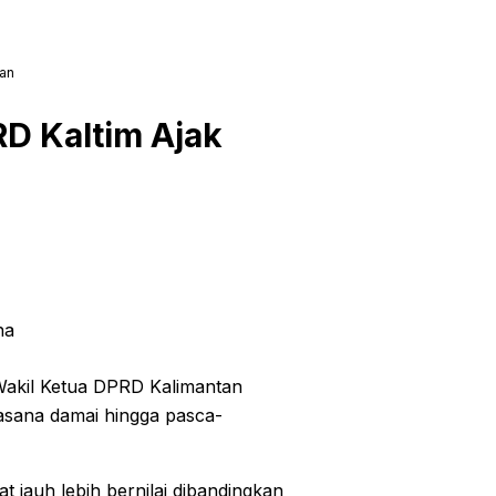
nan
RD Kaltim Ajak
na
Wakil Ketua DPRD Kalimantan
asana damai hingga pasca-
 jauh lebih bernilai dibandingkan