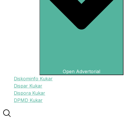
Open Advertorial
Diskominfo Kukar
Dispar Kukar
Dispora Kukar
DPMD Kukar