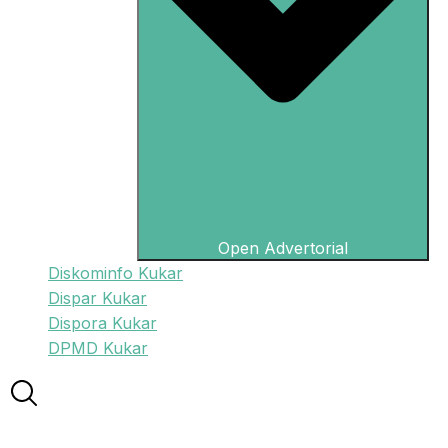
Open Advertorial
Diskominfo Kukar
Dispar Kukar
Dispora Kukar
DPMD Kukar