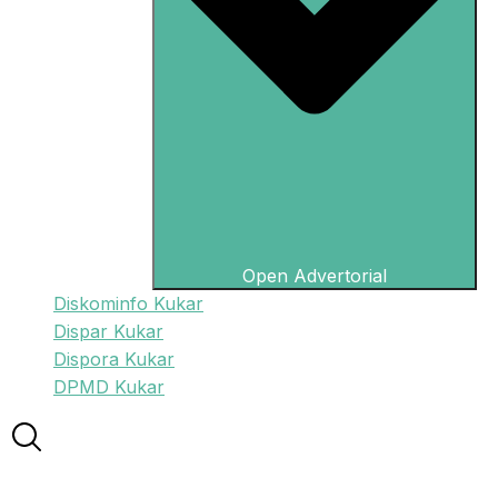
Open Advertorial
Diskominfo Kukar
Dispar Kukar
Dispora Kukar
DPMD Kukar