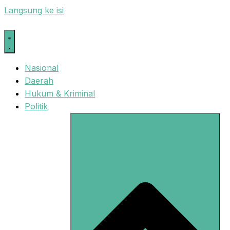
Langsung ke isi
Nasional
Daerah
Hukum & Kriminal
Politik