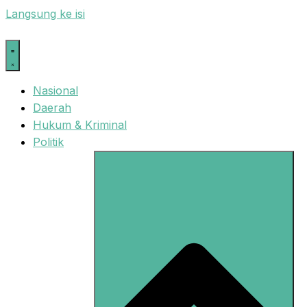
Langsung ke isi
Nasional
Daerah
Hukum & Kriminal
Politik