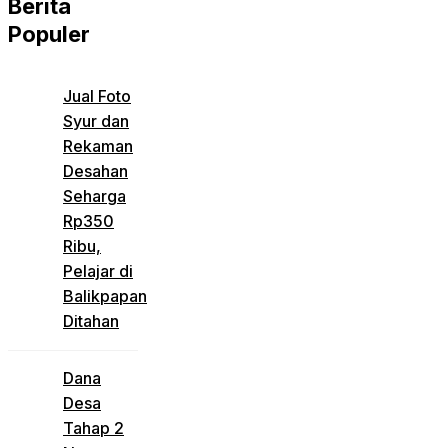
Berita
Populer
Jual Foto
Syur dan
Rekaman
Desahan
Seharga
Rp350
Ribu,
Pelajar di
Balikpapan
Ditahan
Dana
Desa
Tahap 2