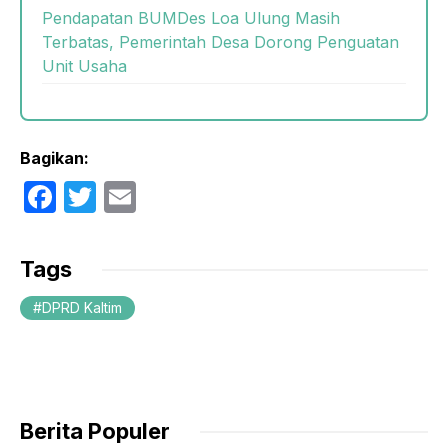
Pendapatan BUMDes Loa Ulung Masih
Terbatas, Pemerintah Desa Dorong Penguatan
Unit Usaha
Bagikan:
F
T
E
a
w
m
c
itt
ail
Tags
e
er
DPRD Kaltim
b
o
o
k
Berita Populer