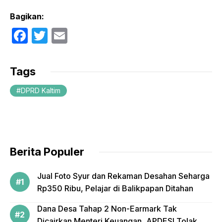
Bagikan:
F
T
E
a
w
m
c
itt
ail
Tags
e
er
DPRD Kaltim
b
o
o
k
Berita Populer
Jual Foto Syur dan Rekaman Desahan Seharga
Rp350 Ribu, Pelajar di Balikpapan Ditahan
Dana Desa Tahap 2 Non-Earmark Tak
Dicairkan Menteri Keuangan, APDESI Tolak