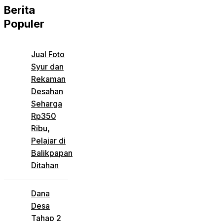
Berita
Populer
Jual Foto
Syur dan
Rekaman
Desahan
Seharga
Rp350
Ribu,
Pelajar di
Balikpapan
Ditahan
Dana
Desa
Tahap 2