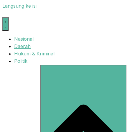
Langsung ke isi
Nasional
Daerah
Hukum & Kriminal
Politik